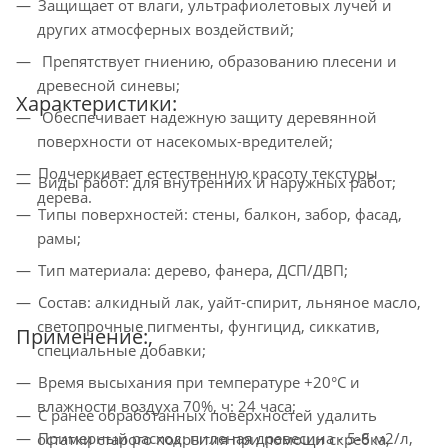
Защищает от влаги, ультрафиолетовых лучей и
других атмосферных воздействий;
Препятствует гниению, образованию плесени и
древесной синевы;
Характеристики:
Обеспечивает надежную защиту деревянной
поверхности от насекомых-вредителей;
Подчеркивает естественную красоту текстуры
Виды работ: для внутренних и наружных работ;
дерева.
Типы поверхностей: стены, балкон, забор, фасад,
рамы;
Тип материала: дерево, фанера, ДСП/ДВП;
Состав: алкидный лак, уайт-спирит, льняное масло,
светопрочные пигменты, фунгицид, сиккатив,
Применение:,
специальные добавки;
Время высыхания при температуре +20°С и
влажности воздуха 70%, ч: 24 часа;
С ранее обработанных поверхностей удалить
Примерный расход: пиленая древесина - 5-8 м2/л,
остатки старого покрытия при помощи скребка,