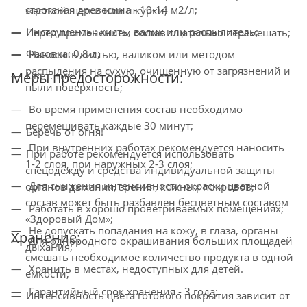
строганая древесина - 10-14 м2/л;
жесткой щетки или шкурки;
Инструменты: кисть, валик или распылитель;
Перед применением состав тщательно перемешать;
Фасовка: 0,8 л;
Наносить кистью, валиком или методом
распыления на сухую, очищенную от загрязнений и
Меры предосторожности:
Цвет: тик.
пыли поверхность;
Во время применения состав необходимо
перемешивать каждые 30 минут;
Беречь от огня!
При внутренних работах рекомендуется наносить
При работе рекомендуется использовать
1-2 слоя, при наружных 2-3 слоя;
спецодежду и средства индивидуальной защиты
Для снижения интенсивности окраски цветной
органов дыхания, зрения, кожных покровов;
состав может быть разбавлен бесцветным составом
Работать в хорошо проветриваемых помещениях;
«Здоровый Дом»;
Не допускать попадания на кожу, в глаза, органы
Хранение:
Для однородного окрашивания больших площадей
дыхания;
смешать необходимое количество продукта в одной
Хранить в местах, недоступных для детей.
емкости;
Гарантийный срок хранения - 3 года;
Интенсивность цвета готового покрытия зависит от