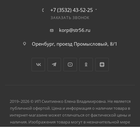
+7 (3532) 43-52-25
ЗАКАЗАТЬ ЗВОНОК
korp@str56.ru
Оренбург, проезд Промысловый, 8/1
2019–2026 © ИП Смитиенко Елена Владимировна. Не является
публичной офертой. Цена и информация о наличии товара в
интернет-магазине может отличаться от фактической цены и
наличия. Изображения товара могут в незначительной мере
отличаться от их фактического вида.