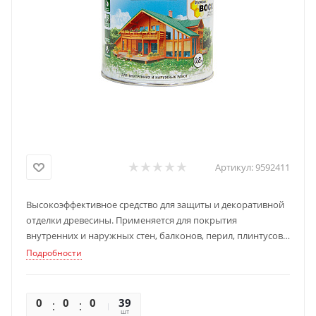
Артикул:
9592411
Высокоэффективное средство для защиты и декоративной
отделки древесины. Применяется для покрытия
внутренних и наружных стен, балконов, перил, плинтусов,
лестниц, заборов, садовых строений, фасадов домов,
Подробности
срубов, оконных рам и других конструкций из дерева,
фанеры, ДСП и ДВП.
0
0
0
0
39
шт