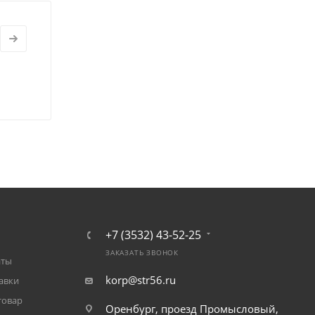
+7 (3532) 43-52-25
ЗАКАЗАТЬ ЗВОНОК
аты
korp@str56.ru
авки
товар
Оренбург, проезд Промысловый,