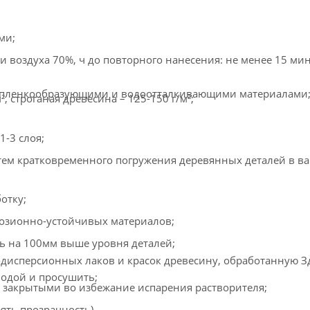
ми;
 воздуха 70%, ч до повторного нанесения: не менее 15 мин
й пленкообразующими и водоотталкивающими материалами
, строганая древесина – 125-150 г/м²;
-3 слоя;
ем кратковременного погружения деревянных деталей в ва
отку;
розионно-устойчивых материалов;
ть на 100мм выше уровня деталей;
исперсионных лаков и красок древесину, обработанную 
одой и просушить;
ь закрытыми во избежание испарения растворителя;
ять прозрачность).