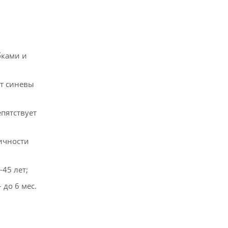
бками и
т синевы
епятствует
ичности
-45 лет;
до 6 мес.