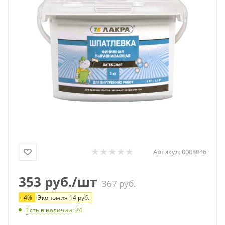
Артикул:
0008046
353
руб.
/шт
367
руб.
-
4
%
Экономия
14
руб.
Есть в наличии
: 24