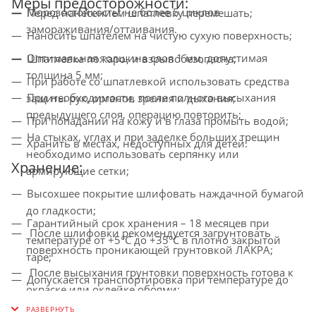
Меры предосторожности:
Морозостойкость: не более 5 циклов
Перед нанесением шпатлевку перемешать;
замораживания/оттаивания.
Наносить шпателем на чистую сухую поверхность;
Оптимальная толщина слоя 1 мм, допустимая
Шпатлевка пожаро- и взрывобезопасна;
толщина 5 мм;
При работе со шпатлевкой использовать средства
При необходимости, после полного высыхания
защиты рук, органов зрения и дыхания;
предыдущего слоя, операцию повторить;
При попадании на кожу и в глаза промыть водой;
На стыках, углах и при заделке больших трещин
Хранить в местах, недоступных для детей.
необходимо использовать серпянку или
Хранение:
армирующие сетки;
Высохшее покрытие шлифовать наждачной бумагой
до гладкости;
Гарантийный срок хранения – 18 месяцев при
После шлифовки рекомендуется загрунтовать
температуре от +5°С до +35°С в плотно закрытой
поверхность проникающей грунтовкой ЛАКРА;
таре;
После высыхания грунтовки поверхность готова к
Допускается транспортировка при температуре до
окраске или оклейке обоями;
-40°С продолжительностью не более 1 месяца, при
Применять при температуре не ниже +8°С и
условии, что число циклов замораживания/