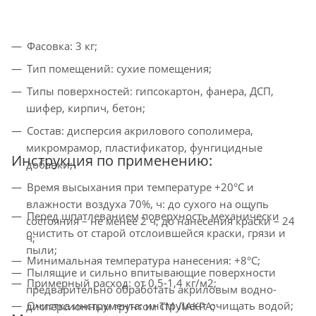
Фасовка: 3 кг;
Тип помещений: сухие помещения;
Типы поверхностей: гипсокартон, фанера, ДСП,
шифер, кирпич, бетон;
Состав: дисперсия акрилового сополимера,
микромрамор, пластификатор, фунгицидные
Инструкция по применению:
добавки;
Время высыхания при температуре +20°С и
влажности воздуха 70%, ч: до сухого на ощупь
Перед шпатлеванием поверхность механически
состояния – не менее 2 ч; до нанесения краски – 24
очистить от старой отслоившейся краски, грязи и
ч;
пыли;
Минимальная температура нанесения: +8°С;
Пылящие и сильно впитывающие поверхности
Примерный расход: от 0,5-1,4 кг/м2;
предварительно обработать акриловым водно-
Очистка инструмента: инструмент очищать водой;
дисперсионным грунтом ТМ ЛАКРА;