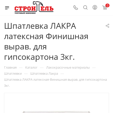
0
Шпатлевка ЛАКРА
латексная Финишная
вырав. для
гипсокартона 3кг.
—
—
—
Главная
Каталог
Лакокрасочные материалы
—
—
Шпатлевки
Шпатлевка Лакра
Шпатлевка ЛАКРА латексная Финишная вырав. для гипсокартона
3кг.