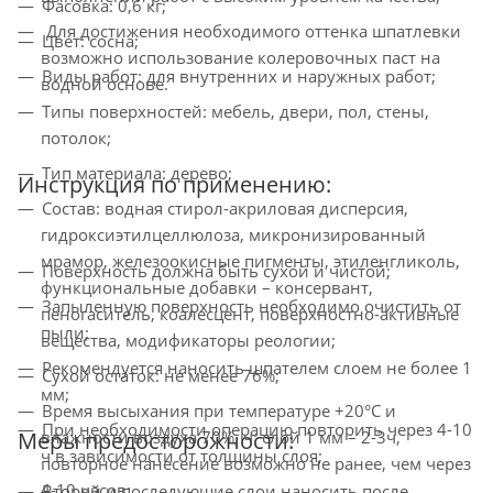
Фасовка: 0,6 кг;
Для достижения необходимого оттенка шпатлевки
Цвет: сосна;
возможно использование колеровочных паст на
Виды работ: для внутренних и наружных работ;
водной основе.
Типы поверхностей: мебель, двери, пол, стены,
потолок;
Тип материала: дерево;
Инструкция по применению:
Состав: водная стирол-акриловая дисперсия,
гидроксиэтилцеллюлоза, микронизированный
мрамор, железоокисные пигменты, этиленгликоль,
Поверхность должна быть сухой и чистой;
функциональные добавки – консервант,
Запыленную поверхность необходимо очистить от
пеногаситель, коалесцент, поверхностно-активные
пыли;
вещества, модификаторы реологии;
Рекомендуется наносить шпателем слоем не более 1
Сухой остаток: не менее 76%;
мм;
Время высыхания при температуре +20°С и
При необходимости операцию повторить через 4-10
Меры предосторожности:
влажности воздуха 70%, ч: слой 1 мм – 2-3ч,
ч в зависимости от толщины слоя;
повторное нанесение возможно не ранее, чем через
4-10 часов;
Второй и последующие слои наносить после