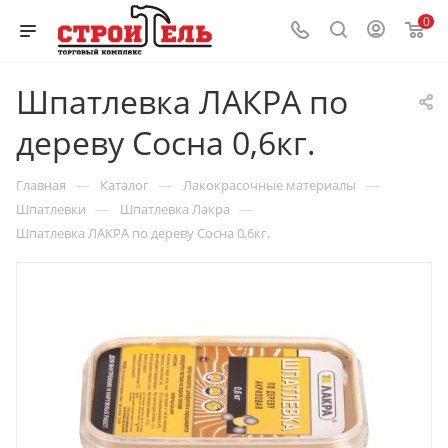
0
Шпатлевка ЛАКРА по
дереву Сосна 0,6кг.
—
—
—
Главная
Каталог
Лакокрасочные материалы
—
—
Шпатлевки
Шпатлевка Лакра
Шпатлевка ЛАКРА по дереву Сосна 0,6кг.