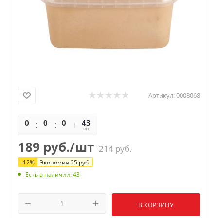
Артикул:
0008068
0
0
0
0
43
шт
189
руб.
/шт
214
руб.
-
12
%
Экономия
25
руб.
Есть в наличии
: 43
В КОРЗИНУ