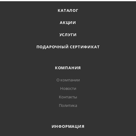
В случае попадания в глаза промыть большим
количеством воды и немедленно обратиться к
КАТАЛОГ
врачу.
АКЦИИ
УСЛУГИ
ПОДАРОЧНЫЙ СЕРТИФИКАТ
КОМПАНИЯ
О компании
Новости
Контакты
Политика
ИНФОРМАЦИЯ