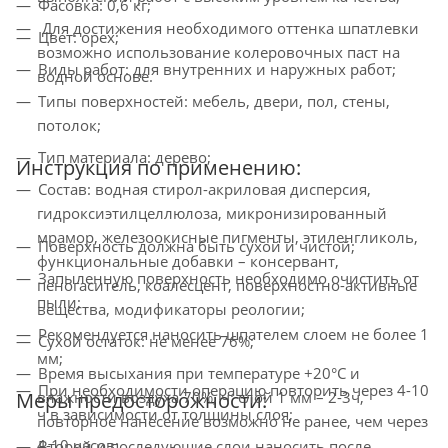
Фасовка: 0,6 кг;
Для достижения необходимого оттенка шпатлевки
Цвет: орех;
возможно использование колеровочных паст на
Виды работ: для внутренних и наружных работ;
водной основе.
Типы поверхностей: мебель, двери, пол, стены,
потолок;
Тип материала: дерево;
Инструкция по применению:
Состав: водная стирол-акриловая дисперсия,
гидроксиэтилцеллюлоза, микронизированный
мрамор, железоокисные пигменты, этиленгликоль,
Поверхность должна быть сухой и чистой;
функциональные добавки – консервант,
Запыленную поверхность необходимо очистить от
пеногаситель, коалесцент, поверхностно-активные
пыли;
вещества, модификаторы реологии;
Рекомендуется наносить шпателем слоем не более 1
Сухой остаток: не менее 76%;
мм;
Время высыхания при температуре +20°С и
При необходимости операцию повторить через 4-10
Меры предосторожности:
влажности воздуха 70%, ч: слой 1 мм – 2-3ч,
ч в зависимости от толщины слоя;
повторное нанесение возможно не ранее, чем через
4-10 часов;
Второй и последующие слои наносить после