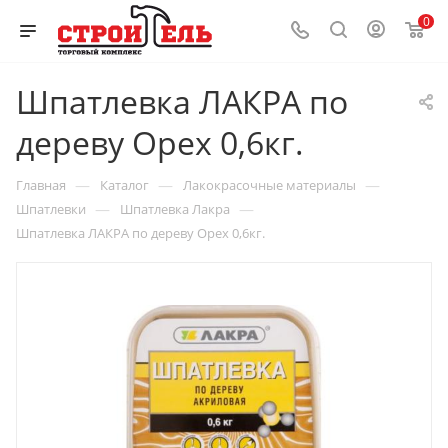
0
Шпатлевка ЛАКРА по
дереву Орех 0,6кг.
—
—
—
Главная
Каталог
Лакокрасочные материалы
—
—
Шпатлевки
Шпатлевка Лакра
Шпатлевка ЛАКРА по дереву Орех 0,6кг.