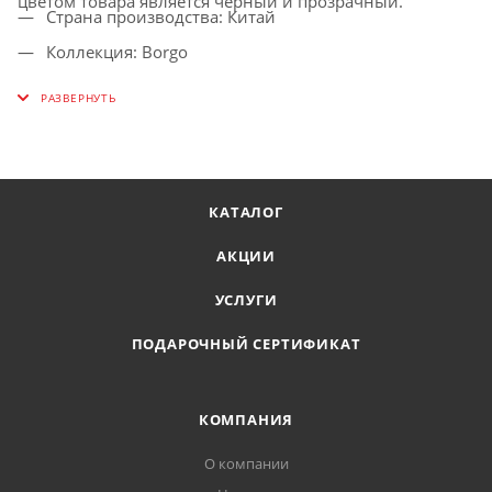
цветом товара является черный и прозрачный.
Страна производства: Китай
Коллекция: Borgo
Стиль: Кантри
Материал арматуры: Металл, Дерево
Материал плафонов: Стекло
Форма светильника: Паук
КАТАЛОГ
Цвет плафонов: Прозрачный
АКЦИИ
Цвет декора: Коричневый
Тип цоколя: E27
УСЛУГИ
Количество ламп: 5
ПОДАРОЧНЫЙ СЕРТИФИКАТ
Мощность лампы, W: 40
Напряжение, V: 220-240
КОМПАНИЯ
Площадь освещения, м2: 11.1
О компании
Высота, мм: 290