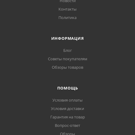
Новости
Диаметр, мм: 630
Контакты
Степень защиты: IP20
Политика
Интерьер: Для гостиной
Место установки: На потолок
ИНФОРМАЦИЯ
Тип крепления: На планку
Блог
Подходит для натяжных потолков: Да
Советы покупателям
Подходит для низких потолков: Да
Обзоры товаров
Тип подвеса: Штанга
ПОМОЩЬ
Условия оплаты
Условия доставки
Гарантия на товар
Вопрос-ответ
Обзоры