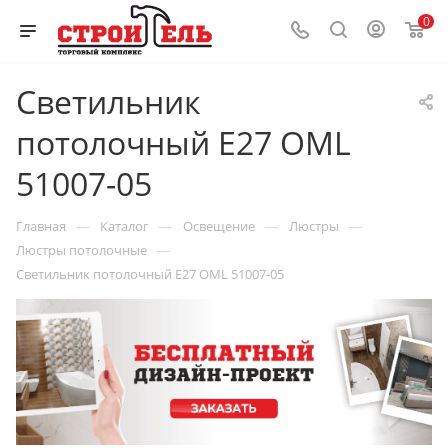
0
Светильник
потолочный Е27 OML
51007-05
—
—
—
—
Главная
Каталог
Освещение
Люстры
—
Люстры потолочные
Светильник потолочный Е27 OML 51007-05