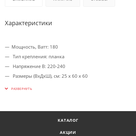
Характеристики
Мощность, Ватт: 180
Тип крепления: планка
Напряжение В: 220-240
Размеры (ВхДхШ), см: 25 х 60 х 60
Материал плафона/абажура: стекло
Количество плафонов/абажуров, шт: 3
Направление плафонов: вниз
Форма плафонов: трапециевидная
КАТАЛОГ
Цвет плафона/абажура: белый
АКЦИИ
Материал арматуры: металл