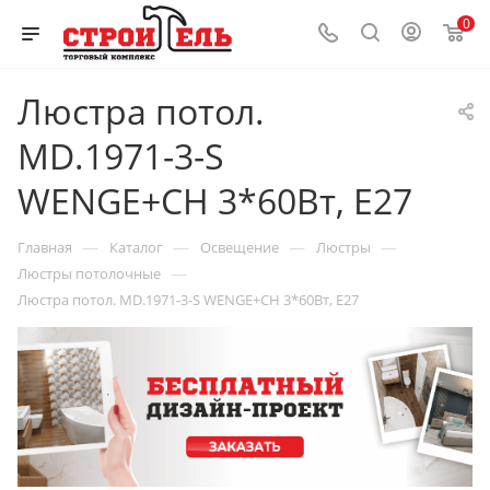
0
Люстра потол.
MD.1971-3-S
WENGE+CH 3*60Вт, Е27
—
—
—
—
Главная
Каталог
Освещение
Люстры
—
Люстры потолочные
Люстра потол. MD.1971-3-S WENGE+CH 3*60Вт, Е27