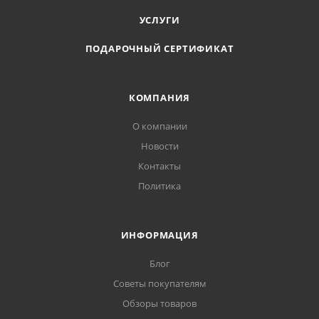
Цвет арматуры: коричневый, хромовый
УСЛУГИ
Тип лампы, цоколя: E27
ПОДАРОЧНЫЙ СЕРТИФИКАТ
Мощность одной лампы: 60 Вт
Количество лампочек: 3 шт.
КОМПАНИЯ
Вид ламп: светодиодные, накаливания,
люминесцентные
О компании
Новости
Контакты
Политика
ИНФОРМАЦИЯ
Блог
Советы покупателям
Обзоры товаров