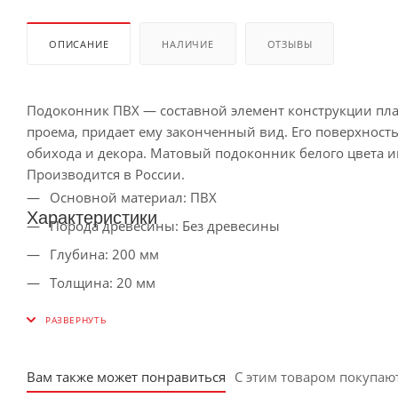
ОПИСАНИЕ
НАЛИЧИЕ
ОТЗЫВЫ
Подоконник ПВХ — составной элемент конструкции пла
проема, придает ему законченный вид. Его поверхност
обихода и декора. Матовый подоконник белого цвета и
Производится в России.
Основной материал: ПВХ
Характеристики
Порода древесины: Без древесины
Глубина: 200 мм
Толщина: 20 мм
Длина: 1500 мм
Вес нетто: 2.99 кг
Цветовая палитра: Белый
Вам также может понравиться
С этим товаром покупаю
Цвет: Белый