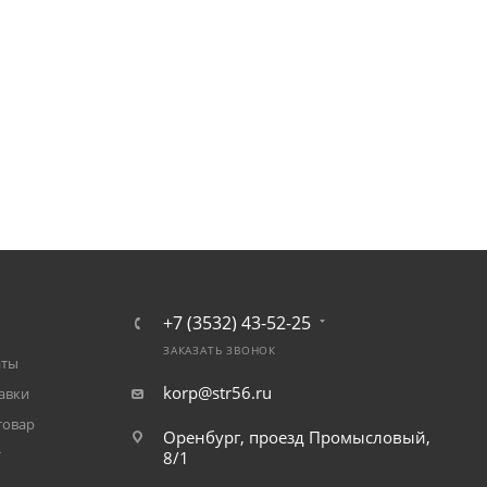
+7 (3532) 43-52-25
ЗАКАЗАТЬ ЗВОНОК
аты
korp@str56.ru
авки
товар
Оренбург, проезд Промысловый,
т
8/1