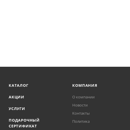
Внешний вид: Матовый
Покрытие: Ламинированный
Эффект: Без эффекта
Заглушка в комплекте: Нет
Толщина теплоизоляции: 0 мм
Особенности продукта: Капинос
Тип продукта: Подоконник
КАТАЛОГ
КОМПАНИЯ
АКЦИИ
О компании
Новости
УСЛУГИ
Контакты
ПОДАРОЧНЫЙ
Политика
СЕРТИФИКАТ