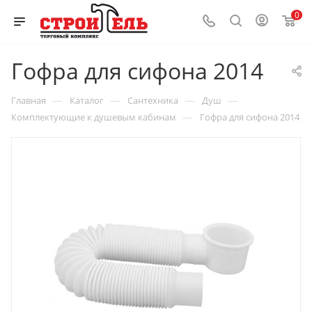
0
Гофра для сифона 2014
—
—
—
—
Главная
Каталог
Сантехника
Душ
—
Комплектующие к душевым кабинам
Гофра для сифона 2014