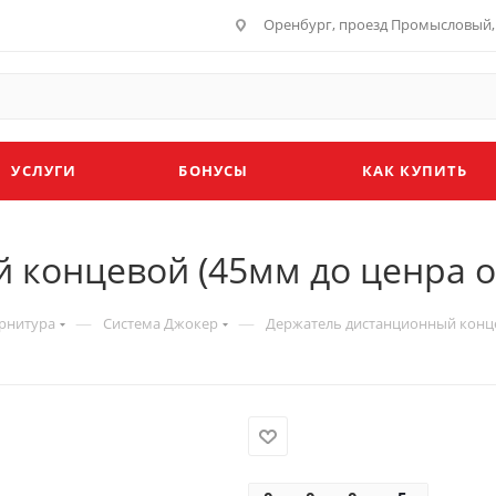
Оренбург, проезд Промысловый, 
УСЛУГИ
БОНУСЫ
КАК КУПИТЬ
концевой (45мм до ценра от
—
—
рнитура
Система Джокер
Держатель дистанционный концев