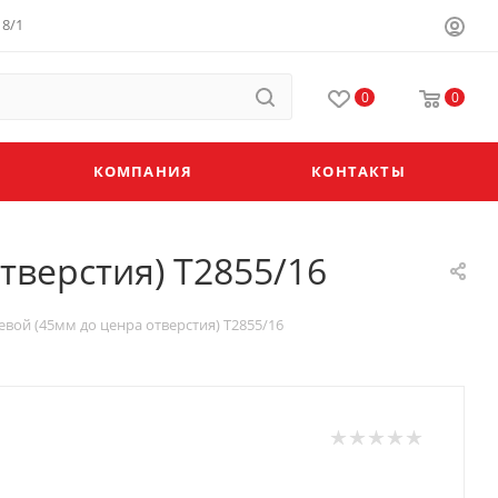
8/1
0
0
КОМПАНИЯ
КОНТАКТЫ
верстия) Т2855/16
ой (45мм до ценра отверстия) Т2855/16