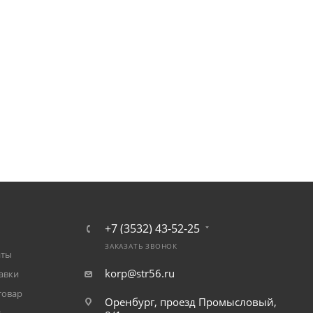
+7 (3532) 43-52-25
ЗАКАЗАТЬ ЗВОНОК
аты
korp@str56.ru
авки
товар
Оренбург, проезд Промысловый,