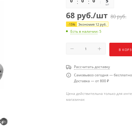
0
0
0
0
5
шт
68
руб.
/шт
80
руб.
-
15
%
Экономия
12
руб.
Есть в наличии
: 5
В КОР
Рассчитать доставку
Самовывоз сегодня — бесплатно
Доставка — от 800 ₽
Цена действительна только для инте
магазинах