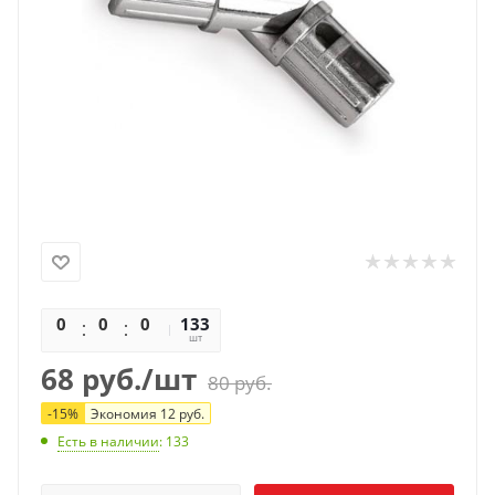
0
0
0
133
0
шт
68
руб.
/шт
80
руб.
-
15
%
Экономия
12
руб.
Есть в наличии
: 133