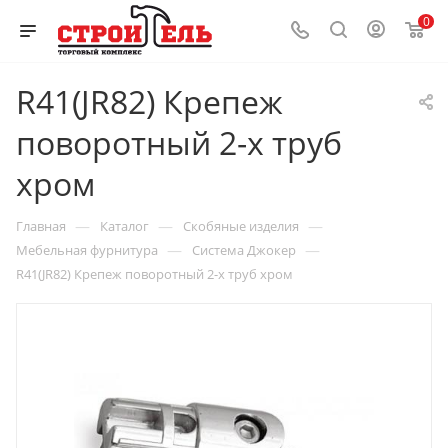
0
R41(JR82) Крепеж
поворотный 2-х труб
хром
—
—
—
Главная
Каталог
Скобяные изделия
—
—
Мебельная фурнитура
Система Джокер
R41(JR82) Крепеж поворотный 2-х труб хром