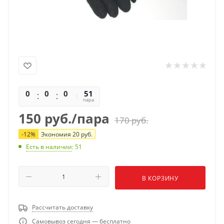
0
0
0
0
51
пара
150
руб.
/пара
170
руб.
-
12
%
Экономия
20
руб.
Есть в наличии
: 51
В КОРЗИНУ
Рассчитать доставку
Самовывоз сегодня — бесплатно