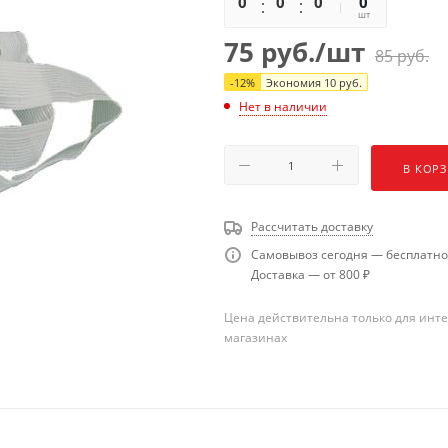
0
0
0
0
0
шт
75
руб.
/шт
85
руб.
-
12
%
Экономия
10
руб.
Нет в наличии
В КОР
Рассчитать доставку
Самовывоз сегодня — бесплатно
Доставка — от 800 ₽
Цена действительна только для инте
магазинах