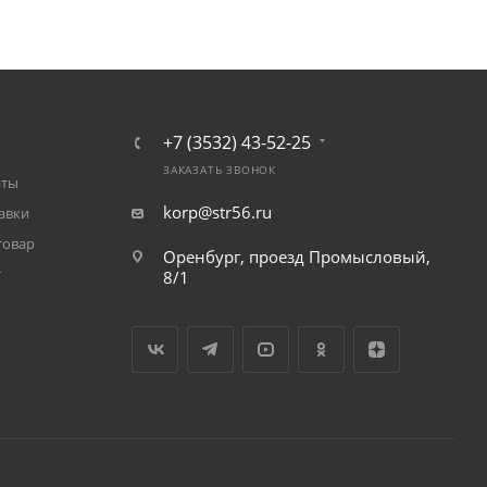
+7 (3532) 43-52-25
ЗАКАЗАТЬ ЗВОНОК
аты
korp@str56.ru
авки
товар
Оренбург, проезд Промысловый,
т
8/1