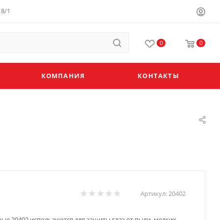
8/1
0
0
КОМПАНИЯ
КОНТАКТЫ
Артикул:
20402
ые 20402 используются для защиты глаз от пыли, мелких