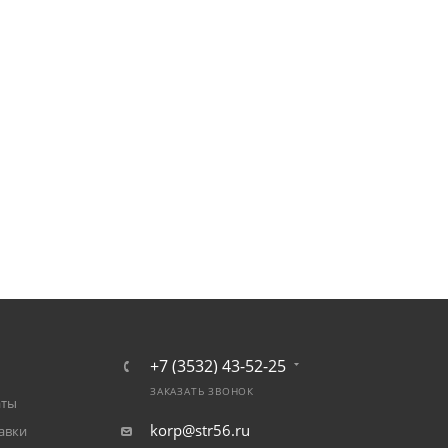
+7 (3532) 43-52-25
ЗАКАЗАТЬ ЗВОНОК
аты
korp@str56.ru
авки