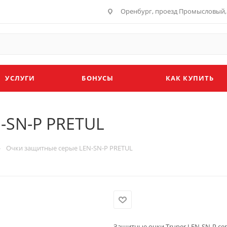
Оренбург, проезд Промысловый, 
УСЛУГИ
БОНУСЫ
КАК КУПИТЬ
-SN-P PRETUL
—
Очки защитные серые LEN-SN-P PRETUL
Защитные очки Truper LEN-SN-P сер