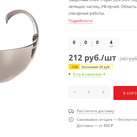
летящих частиц, УФ-лучей. Област
слесарные работы.
Подробности
0
0
0
0
4
шт
212
руб.
/шт
240
руб
-
12
%
Экономия
28
руб.
Есть в наличии
: 4
В КОР
Рассчитать доставку
Самовывоз сегодня — бесплатно
Доставка — от 800 ₽