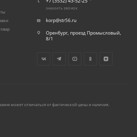
+7 (3532) 43-52-25
ЗАКАЗАТЬ ЗВОНОК
аты
korp@str56.ru
авки
товар
Оренбург, проезд Промысловый,
т
8/1
зине может отличаться от фактической цены и наличия.