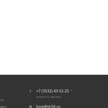
+7 (3532) 43-52-25
ЗАКАЗАТЬ ЗВОНОК
аты
korp@str56.ru
авки