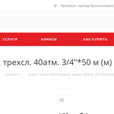
Оренбург, проезд Промысловый, 
УСЛУГИ
БОНУСЫ
КАК КУПИТЬ
трехсл. 40атм. 3/4"*50 м (м)
—
—
Шланги
шланг полив. RACO армир. трехсл. 40атм. 3/4"*50 м (м