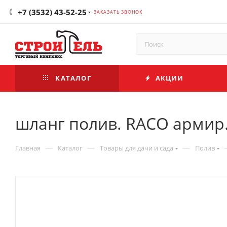
+7 (3532) 43-52-25
ЗАКАЗАТЬ ЗВОНОК
КАТАЛОГ
АКЦИИ
шланг полив. RACO армир. 
—
—
—
Главная
Каталог
Товары для дачи и сада
Полив