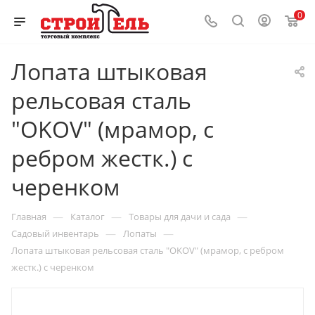
0
Лопата штыковая
рельсовая сталь
"OKOV" (мрамор, с
ребром жестк.) с
черенком
—
—
—
Главная
Каталог
Товары для дачи и сада
—
—
Садовый инвентарь
Лопаты
Лопата штыковая рельсовая сталь "OKOV" (мрамор, с ребром
жестк.) с черенком