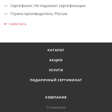
Сертификат: Не подлежит сертификации
Страна производитель: Россия
Вес брутто: 3 г
Агрономический срок годности: 5 лет
Сроки созревания: Сверхранний
Вид капусты: Белокачанная
КАТАЛОГ
АКЦИИ
УСЛУГИ
ПОДАРОЧНЫЙ СЕРТИФИКАТ
КОМПАНИЯ
О компании