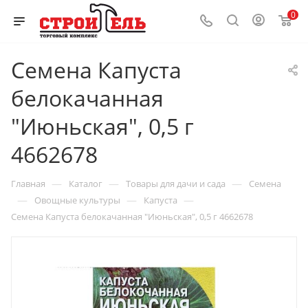
0
Семена Капуста
белокачанная
"Июньская", 0,5 г
4662678
—
—
—
Главная
Каталог
Товары для дачи и сада
Семена
—
—
—
Овощные культуры
Капуста
Семена Капуста белокачанная "Июньская", 0,5 г 4662678