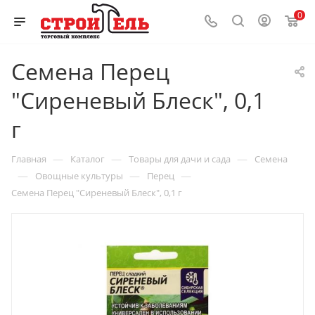
0
Семена Перец
"Сиреневый Блеск", 0,1
г
—
—
—
Главная
Каталог
Товары для дачи и сада
Семена
—
—
—
Овощные культуры
Перец
Семена Перец "Сиреневый Блеск", 0,1 г