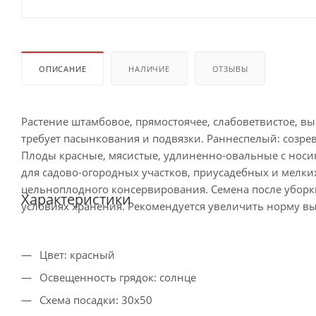
ОПИСАНИЕ
НАЛИЧИЕ
ОТЗЫВЫ
Растение штамбовое, прямостоячее, слабоветвистое, вы
требует пасынкования и подвязки. Раннеспелый: созрев
Плоды красные, мясистые, удлиненно-овальные с носик
для садово-огородных участков, приусадебных и мелких
цельноплодного консервирования. Семена после уборк
Характеристики
условиях хранения. Рекомендуется увеличить норму вы
Цвет: красный
Освещенность грядок: солнце
Схема посадки: 30х50