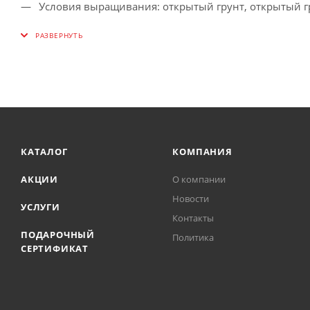
Условия выращивания: открытый грунт, открытый 
Размер растения: до 45 см
Урожайность: до 5,0 кг
Скорость созревания: раннеспелый
КАТАЛОГ
КОМПАНИЯ
АКЦИИ
О компании
Новости
УСЛУГИ
Контакты
ПОДАРОЧНЫЙ
Политика
СЕРТИФИКАТ