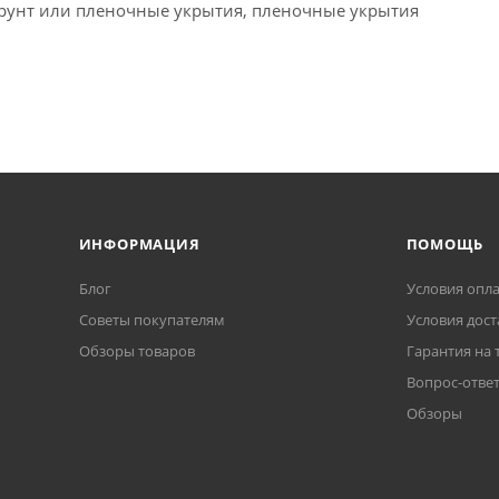
грунт или пленочные укрытия, пленочные укрытия
ИНФОРМАЦИЯ
ПОМОЩЬ
Блог
Условия опл
Советы покупателям
Условия дост
Обзоры товаров
Гарантия на 
Вопрос-отве
Обзоры