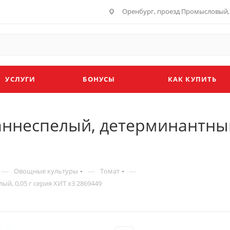
Оренбург, проезд Промысловый, 
УСЛУГИ
БОНУСЫ
КАК КУПИТЬ
аннеспелый, детерминантный
—
—
—
Овощные культуры
Томат
й, 0,05 г серия ХИТ х3 2869449