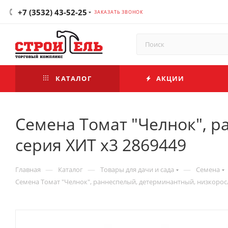
+7 (3532) 43-52-25
ЗАКАЗАТЬ ЗВОНОК
КАТАЛОГ
АКЦИИ
Семена Томат "Челнок", р
серия ХИТ х3 2869449
—
—
—
Главная
Каталог
Товары для дачи и сада
Семена
Семена Томат "Челнок", раннеспелый, детерминантный, низкорослы