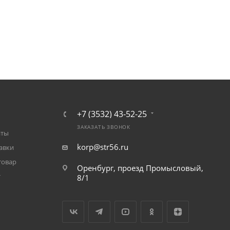
+7 (3532) 43-52-25
ЗАКАЗАТЬ ЗВОНОК
аты
korp@str56.ru
авки
товар
Оренбург, проезд Промысловый,
т
8/1