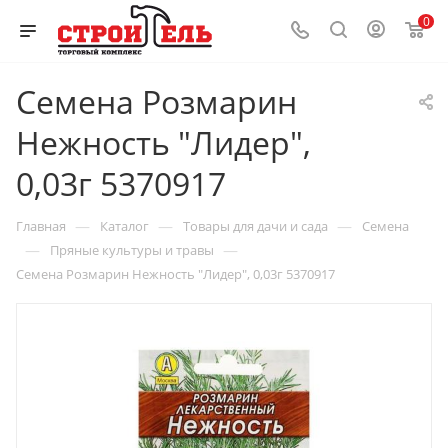
0
Семена Розмарин
Нежность "Лидер",
0,03г 5370917
—
—
—
Главная
Каталог
Товары для дачи и сада
Семена
—
—
Пряные культуры и травы
Семена Розмарин Нежность "Лидер", 0,03г 5370917