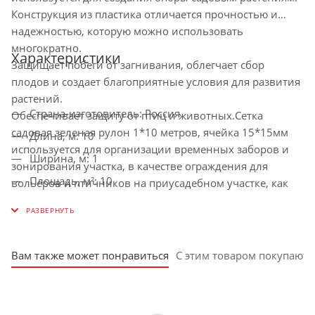
Конструкция из пластика отличается прочностью и
надежностью, которую можно использовать
многократно.
Характеристики
Защищает побеги от загнивания, облегчает сбор
плодов и создает благоприятные условия для развития
растений.
Страна-изготовитель: Россия
Обеспечивает защиту от птиц и животных.Сетка
садовая зеленая рулон 1*10 метров, ячейка 15*15мм
Длина, м: 10
используется для организации временных заборов и
Ширина, м: 1
зонирования участка, в качестве ограждения для
Площадь, м²: 10
вольеров и птичников на приусадебном участке, как
легкая опора для вьющихся растений: клематисов,
Вес, кг: 1.8
гороха, огурцов и винограда. Заборная сетка
Назначение сетки: Ограждающая
пластиковая шириной 1 метр не нагревается на солнце
Плотность ткани, г/кв.м: 180
и не выгорает, может применяться при температуре от
Вам также может понравиться
С этим товаром покупают
-60 до +50 градусов. Шпалерная сетка имеет малый вес,
Материал сетки: Пластик
проста в использовании и монтаже, не требует
Тип: Сетка садовая
сложного ухода. Изготовлена защитная решетка из