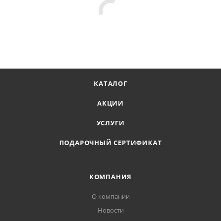
Цвет: Светло-зеленый
полиэтилена, обладает высокой устойчивостью к влаге,
прямым солнечным лучами и осадкам. Плотность
заборной сетки 180 г/м2, толщина нити 1.5мм.
КАТАЛОГ
АКЦИИ
УСЛУГИ
ПОДАРОЧНЫЙ СЕРТИФИКАТ
КОМПАНИЯ
О компании
Новости