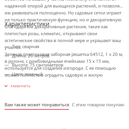
надежной опорой для вьющихся растений, и позволяет
им развиваться полноценно. Но садовые сетки играют
не только практическую функцию, но и декоративную:
Характеристики
благодаря им декоративные растения, такие как
плетистые розы, клематис, открывают свои
эстетические свойства в полной мере и украшают ваш
Тип: сварная
участок.
Зеленая пластиковая заборная решетка 64512, 1 х 20 м,
Длина: 20 метров
в рулоне, с ромбовидными ячейками 15 х 15 мм,
Высота: 75 сантиметров
используется для создания изгороди. С ее помощью
Цвет: зеленый
можно полностью оградить садовую и жилую
территорию или зонировать отдельные участки.
Страна-производитель: Россия
Возможно применение изделия в качестве каркаса для
Тип товара: садовая решетка
живой изгороди или элемента декора вместе с
Материал: полипропилен
деревянными и каменными материалами. Также
Вам также может понравиться
С этим товаром покупают
решетка пригодится для установки ограды на детских и
Размер ячейки: 15х15 мм
спортивных площадках, создания вольеров для птиц и
животных.