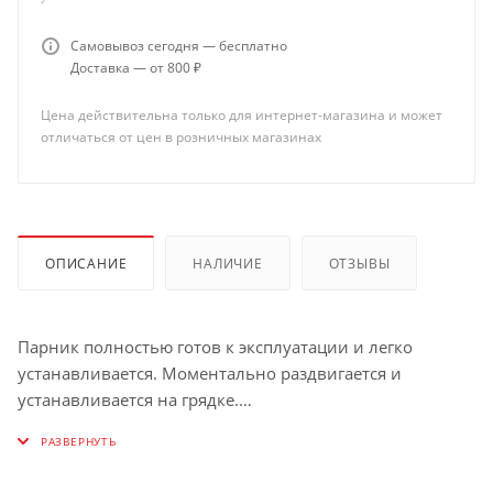
Самовывоз сегодня — бесплатно
Доставка — от 800 ₽
Цена действительна только для интернет-магазина и может
отличаться от цен в розничных магазинах
ОПИСАНИЕ
НАЛИЧИЕ
ОТЗЫВЫ
Парник полностью готов к эксплуатации и легко
устанавливается. Моментально раздвигается и
устанавливается на грядке.
Парник изготовлен из труб ПНД диаметром 12мм
вшитых в укрывной материал №25 (ширина материала
1,6м). Благодаря современным полимерным