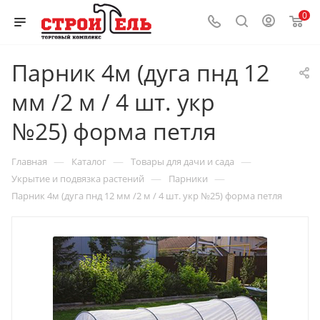
0
Парник 4м (дуга пнд 12
мм /2 м / 4 шт. укр
№25) форма петля
—
—
—
Главная
Каталог
Товары для дачи и сада
—
—
Укрытие и подвязка растений
Парники
Парник 4м (дуга пнд 12 мм /2 м / 4 шт. укр №25) форма петля