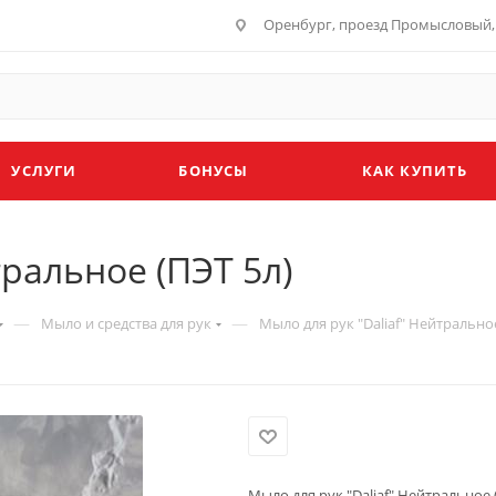
Оренбург, проезд Промысловый, 
УСЛУГИ
БОНУСЫ
КАК КУПИТЬ
тральное (ПЭТ 5л)
—
—
Мыло и средства для рук
Мыло для рук "Daliaf" Нейтральное
Мыло для рук "Daliaf" Нейтральное 