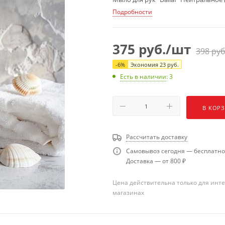
Подробности
375
руб.
/шт
398
руб
-
6
%
Экономия
23
руб.
Есть в наличии
: 3
В КОР
Рассчитать доставку
Самовывоз сегодня — бесплатно
Доставка — от 800 ₽
Цена действительна только для инте
магазинах