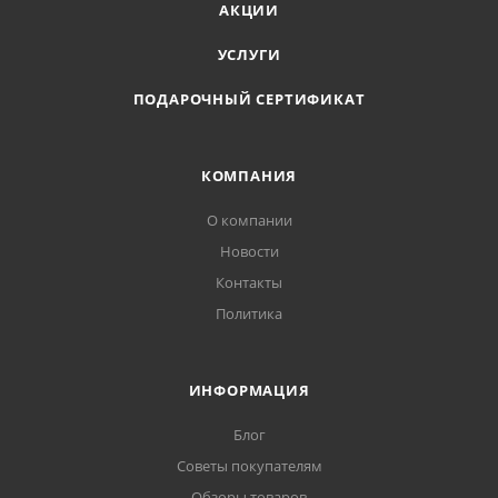
АКЦИИ
Коллекция: Новый год
Тип лампы: светодиоды
УСЛУГИ
Провод: провод без вилки (USB)
ПОДАРОЧНЫЙ СЕРТИФИКАТ
КОМПАНИЯ
О компании
Новости
Контакты
Политика
ИНФОРМАЦИЯ
Блог
Советы покупателям
Обзоры товаров