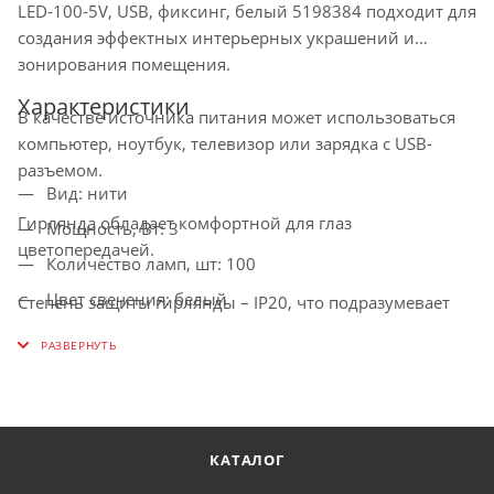
LED-100-5V, USB, фиксинг, белый 5198384 подходит для
создания эффектных интерьерных украшений и
зонирования помещения.
Характеристики
В качестве источника питания может использоваться
компьютер, ноутбук, телевизор или зарядка с USB-
разъемом.
Вид: нити
Гирлянда обладает комфортной для глаз
Мощность, Вт: 3
цветопередачей.
Количество ламп, шт: 100
Цвет свечения: белый
Степень защиты гирлянды – IP20, что подразумевает
применение изделия только в сухих и проветриваемых
Цвет шнура: серебристый
помещениях.
Длина изделия, м: 5
Степень защиты, IP: 20
Не требует технически сложных инструментов для
установки.
Режим свечения: 1 режим, постоянное свечение
КАТАЛОГ
Элементы питания: USB