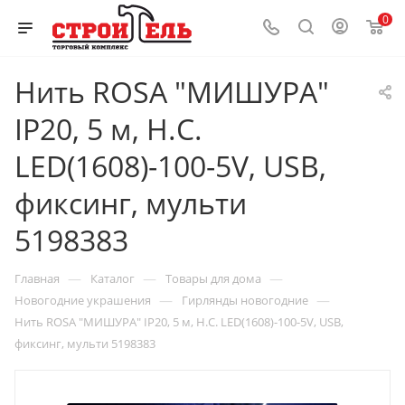
0
Нить ROSA "МИШУРА"
IP20, 5 м, Н.С.
LED(1608)-100-5V, USB,
фиксинг, мульти
5198383
—
—
—
Главная
Каталог
Товары для дома
—
—
Новогодние украшения
Гирлянды новогодние
Нить ROSA "МИШУРА" IP20, 5 м, Н.С. LED(1608)-100-5V, USB,
фиксинг, мульти 5198383