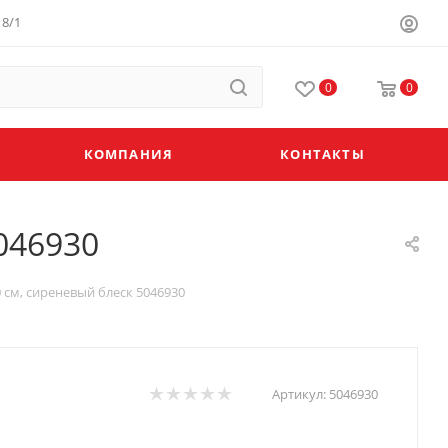
8/1
0
0
КОМПАНИЯ
КОНТАКТЫ
046930
 см, сиреневый блеск 5046930
Артикул:
5046930