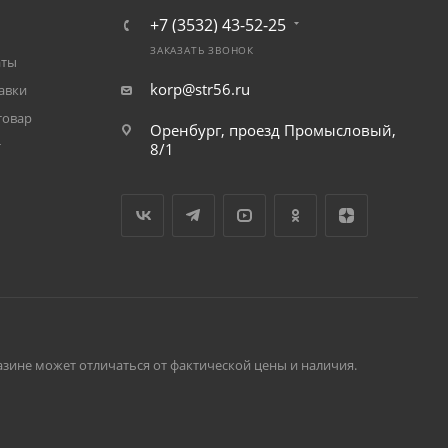
+7 (3532) 43-52-25
ЗАКАЗАТЬ ЗВОНОК
аты
korp@str56.ru
авки
товар
Оренбург, проезд Промысловый,
т
8/1
зине может отличаться от фактической цены и наличия.
ет для