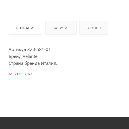
ОПИСАНИЕ
НАЛИЧИЕ
ОТЗЫВЫ
Артикул 320-581-01
Бренд Velante
Страна бренда Италия
Страна производства Китай
Коллекция 320
Стиль Ретро
Размеры Ширина, мм 120
Высота, мм 170
Глубина, мм 200
Лампы Тип цоколя E27
Тип лампочки (основной) Накаливания
Количество ламп 1