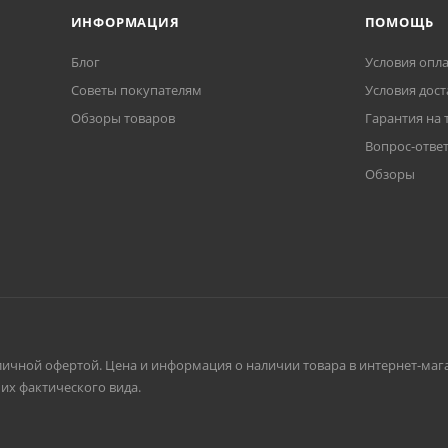
ИНФОРМАЦИЯ
ПОМОЩЬ
Блог
Условия опл
Советы покупателям
Условия дост
Обзоры товаров
Гарантия на 
Вопрос-отве
Обзоры
личной офертой. Цена и информация о наличии товара в интернет-мага
их фактического вида.
ании Velante относится к коллекции 320 и отлично подойд