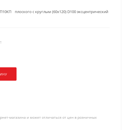
П10КП плоского с круглым (60х120) D100 эксцентрический
.
ЗИНУ
рнет-магазина и может отличаться от цен в розничных