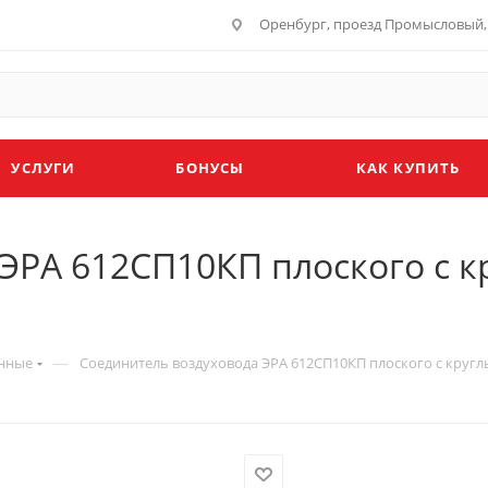
Оренбург, проезд Промысловый, 
УСЛУГИ
БОНУСЫ
КАК КУПИТЬ
ЭРА 612СП10КП плоского с к
—
онные
Соединитель воздуховода ЭРА 612СП10КП плоского с кругл