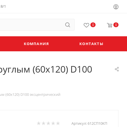
8/1
0
0
КОМПАНИЯ
КОНТАКТЫ
руглым (60х120) D100
ым (60х120) D100 эксцентрический
Артикул:
612СП10КП