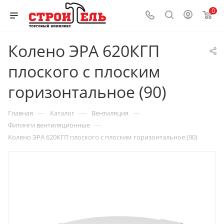
0
Колено ЭРА 620КГП
плоского с плоским
горизонтальное (90)
—
—
—
Главная
Каталог
Вентиляция
—
Фитинги вентиляционные
Колено ЭРА 620КГП плоского с плоским горизонтальное (90)