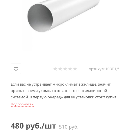
Артикул:
10ВП1,5
Если вас не устраивает микроклимат в жилище, значит
пришло время укомплектовать его вентиляционной
системой. В первую очередь для её установки стоит купить
вентиляционные каналы.
Подробности
480
руб.
/шт
510
руб.