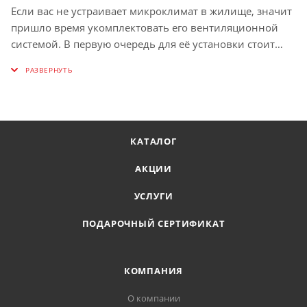
Если вас не устраивает микроклимат в жилище, значит
пришло время укомплектовать его вентиляционной
системой. В первую очередь для её установки стоит
купить вентиляционные каналы. С их помощью вы
сможете в самые сжатые сроки провести герметичные
магистрали, по которым будет происходить замена
отработанного воздуха свежим. Система пластиковых
каналов является идеальным средством для создания
КАТАЛОГ
систем вентиляции небольших и средних помещений.
АКЦИИ
УСЛУГИ
ПОДАРОЧНЫЙ СЕРТИФИКАТ
КОМПАНИЯ
О компании