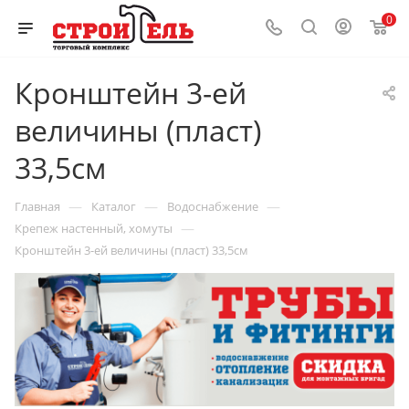
0
Кронштейн 3-ей
величины (пласт)
33,5см
—
—
—
Главная
Каталог
Водоснабжение
—
Крепеж настенный, хомуты
Кронштейн 3-ей величины (пласт) 33,5см