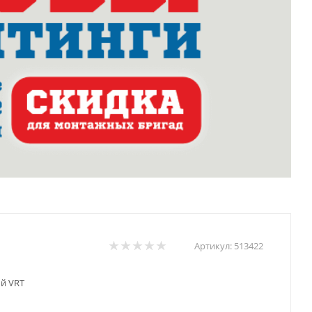
Артикул:
513422
ый VRT