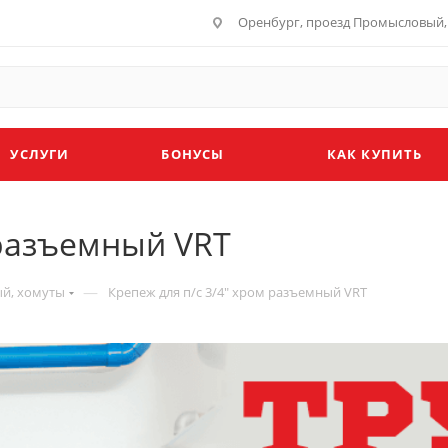
Оренбург, проезд Промысловый, 
УСЛУГИ
БОНУСЫ
КАК КУПИТЬ
 разъемный VRT
—
ый, хомуты
Крепеж для п/с 3/4" хром разъемный VRT