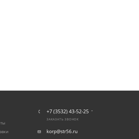
+7 (3532) 43-52-25
ЗАКАЗАТЬ ЗВОНОК
аты
korp@str56.ru
авки