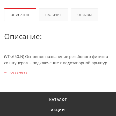
ОПИСАНИЕ
НАЛИЧИЕ
ОТЗЫВЫ
Описание:
(VTr.650.N) Основное назначение резьбового фитинга
со штуцером – подключение к водозапорной арматуре,
непосредственно к трубопроводам поливочного
шланга. Изделие можно применять также в других
системах с неагрессивной к используемым материалам
рабочей средой (горячая вода, незамерзающий
теплоноситель, сжатый воздух и т.д.).
КАТАЛОГ
Фитинг выполнен из сантехнической латуни CW617N,
АКЦИИ
защищенной никелевым гальванопокрытием.