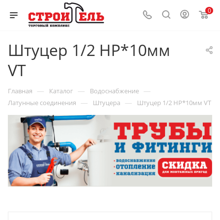
0
Штуцер 1/2 НР*10мм
VT
—
—
—
Главная
Каталог
Водоснабжение
—
—
Латунные соединения
Штуцера
Штуцер 1/2 НР*10мм VT