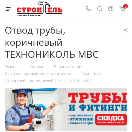
0
Отвод трубы,
коричневый
ТЕХНОНИКОЛЬ МВС
—
—
—
Главная
Каталог
Водоснабжение
—
—
Люки колодезные, водостоки, лотки
Водостоки
Отвод трубы, коричневый ТЕХНОНИКОЛЬ МВС