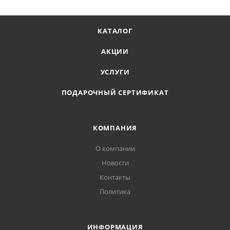
Температурный режим эксплуатации, °C: от -100 до
+60
КАТАЛОГ
Диаметр желоба, мм: 125
Диаметр трубы, мм: 90
АКЦИИ
Гарантия производителя, лет: 10
УСЛУГИ
Коллекция: МВС Стандарт
ПОДАРОЧНЫЙ СЕРТИФИКАТ
Форма: Полукруглая
КОМПАНИЯ
О компании
Новости
Контакты
Политика
ИНФОРМАЦИЯ