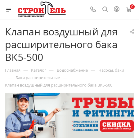
0
Клапан воздушный для
расширительного бака
ВК5-500
—
—
—
Главная
Каталог
Водоснабжение
Насосы, баки
—
—
Баки расширительные
Клапан воздушный для расширительного бака ВК5-500