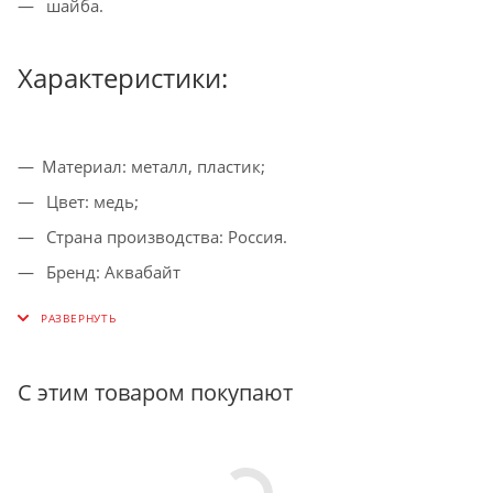
шайба.
Характеристики:
Материал: металл, пластик;
Цвет: медь;
Страна производства: Россия.
Бренд: Аквабайт
Тип: комплектующие для ГА
Назначение: для подкачки воздуха
Артикул производителя: ВК5-500
С этим товаром покупают
Вес в упаковке: 100 г
Габариты упаковки: 2 x 1 x 1 см